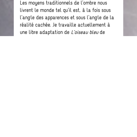
Les moyens traditionnels de l’ombre nous
livrent le monde tel qu’il est, à la fois sous
l’angle des apparences et sous l’angle de la
réalité cachée. Je travaille actuellement à
une libre adaptation de
L’oiseau bleu
de
Maurice Maeterlinck. Grâce à la superposition
d’images projetées sur des matières troubles,
je peux révéler la profondeur de l’œuvre,
simple en apparence. J’utilise la force
évocatrice des ombres en touchant à des
problèmes du présent pour exprimer le
merveilleux et l’effroi. Des thématiques
délicates à appréhender pour les jeunes
générations deviennent, grâce à l’art
d’ombres et de lumières, abordables de
manière sensible.
Le Théâtre d’ombres contemporain, en jouant
librement avec la part intemporelle et