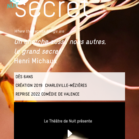
secret
Where the secrets things are
On cherche aussi, nous autres,
le grand secret
Henri Michaux
DÈS 6ANS
CRÉATION
2019 CHARLEVILLE-MÉZIÈRES
REPRISE 2022
COMÉDIE DE VALENCE