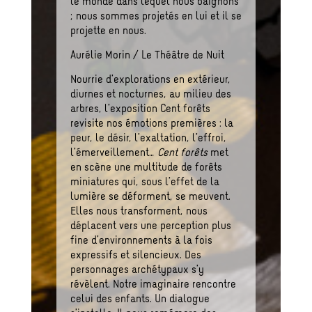
le monde dans lequel nous baignons
; nous sommes projetés en lui et il se
projette en nous.
Aurélie Morin / Le Théâtre de Nuit
Nourrie d’explorations en extérieur,
diurnes et nocturnes, au milieu des
arbres, l’exposition Cent forêts
revisite nos émotions premières : la
peur, le désir, l’exaltation, l’effroi,
l’émerveillement…
Cent forêts
met
en scène une multitude de forêts
miniatures qui, sous l’effet de la
lumière se déforment, se meuvent.
Elles nous transforment, nous
déplacent vers une perception plus
fine d’environnements à la fois
expressifs et silencieux. Des
personnages archétypaux s’y
révèlent. Notre imaginaire rencontre
celui des enfants. Un dialogue