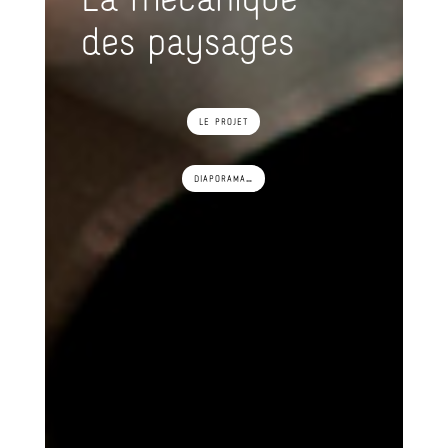
La mécanique
des paysages
le projet
diaporama…